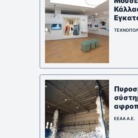
Μουσε
Κάλλα
Εγκατ
ΤΕΧΝΟΠΟΛΙ
Πυροσ
σύστη
αφροπ
EEAA A.E.