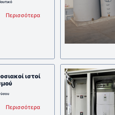
Ναυτικό
Περισσότερα
σιακοί ιστοί
σμού
νύσου
Περισσότερα