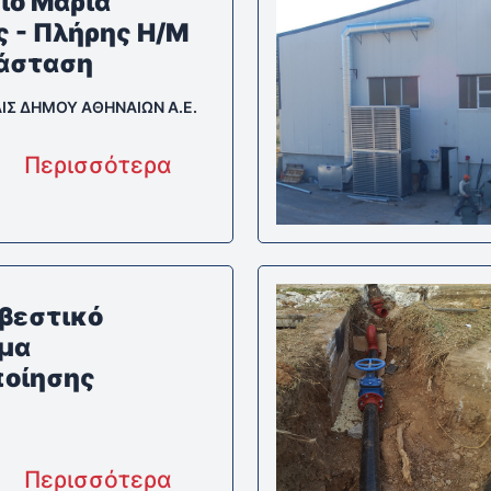
ίο Μαρία
ς - Πλήρης Η/Μ
άσταση
Σ ΔΗΜΟΥ ΑΘΗΝΑΙΩΝ A.E.
Περισσότερα
βεστικό
μα
οίησης
Περισσότερα