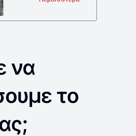
ε να
σουμε το
ας;