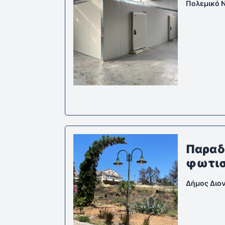
Πολεμικό 
Παραδο
φωτι
Δήμος Διο