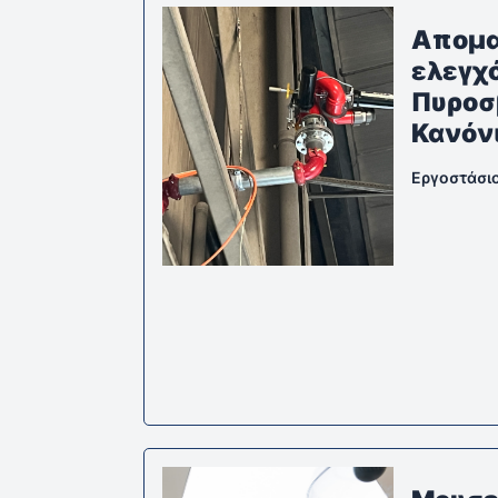
Απομα
ελεγχ
Πυροσ
Κανόν
Εργοστάσι