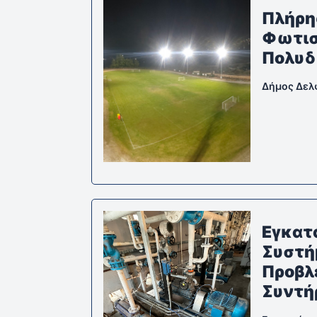
Πλήρη
Φωτισ
Πολυδ
Δήμος Δε
Εγκατ
Συστή
Προβλ
Συντή