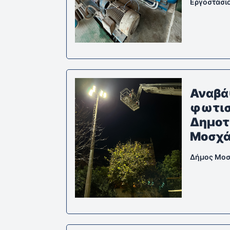
Εργοστάσι
Αναβά
φωτι
Δημοτ
Μοσχά
Δήμος Μοσ