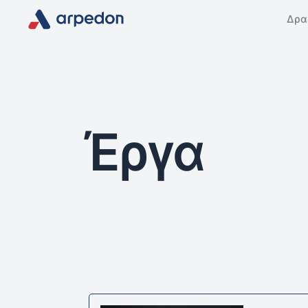
Δρα
Έργα