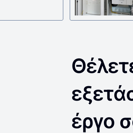
Θέλετ
εξετά
έργο σ