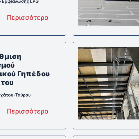
ο Εμφιάλωσης LPG
Περισσότερα
θμιση
σμού
ικού Γηπέδου
του
χάτου-Ταύρου
Περισσότερα