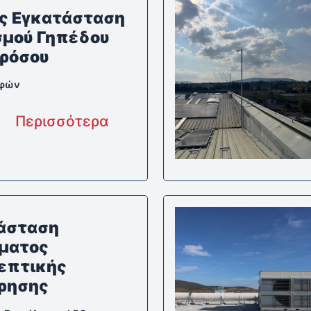
ς Εγκατάσταση
μού Γηπέδου
ρόσου
λφών
Περισσότερα
άσταση
ματος
επτικής
ρησης