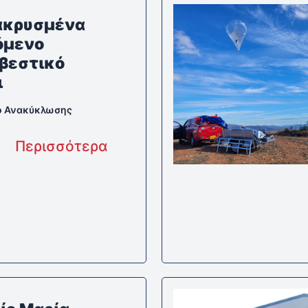
κρυσμένα
όμενο
βεστικό
ι
ο Ανακύκλωσης
Περισσότερα