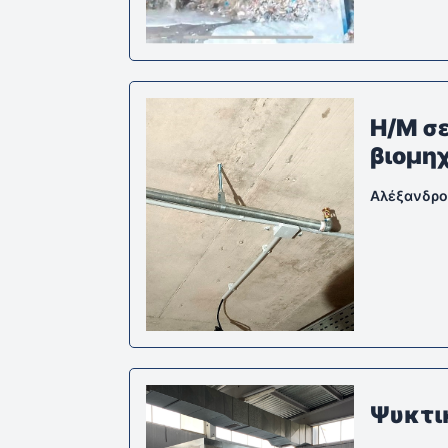
Η/Μ σ
βιομηχ
Αλέξανδρο
Ψυκτι